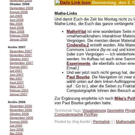
November 2008
Donnerstag, den 2. 
Oktober 2008
September 2008
August 2008
Mathe-Links
Juli 2008
Und damit Euch die Zeit bis Montag nicht zu la
Juni 2008
Mathe-Links, die Euch das ganze verlängert
Mai 2008
April 2008
MatheVital
ist eine wunderbare Seite 
März 2008
»mathematiknaher« interaktiver Material
Februar 2008
Januar 2008
Vergnügen. Die meisten dieser Material
Cinderella.2
erstellt wurden. Alle Mater
Archiv 2007
Commons Licence
(by-nc-sa)
und könne
Dezember 2007
(oder zum Vergnügen — ich wiederhol
November 2007
werden. Im Aufbau ist auch eine Sam
Oktober 2007
Experimente
, die ebenfalls schon ein
September 2007
August 2007
Email.]
Juli 2007
Und wer jetzt noch nicht genug hat, de
Juni 2007
Paul Bourke
. Die Navigation ist zwar
Mai 2007
wählt unten auf dem linken Aufklappme
April 2007
auf
: Go to:
), aber die Seiten zu Frakta
März 2007
Computergraphik lohnen den Besuch auf
Februar 2007
Januar 2007
Zur Ergänzung empfehle ich noch
Mike's Po
Archiv 2006
von Paul Bourke gefunden hatte.
Dezember 2006
November 2006
Technorati-Tags:
Visualisierung
Geometrie
Physi
Oktober 2006
Computergraphik
PoVRay
September 2006
Posted by Jörg Kantel |
Permalink
|
|
|
Mathematik
August 2006
Juli 2006
Juni 2006
Mai 2006