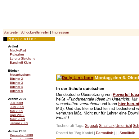
Spaß-mit-Mathematik.de
Des Schockwellenreiters Seiten über (Unterhaltungs-) Mathe
Startseite
|
Schockwellenreiter
|
Impressum
Navigation
Artikel
MacMuPad
Fraktalien
Lorenz-Gleichung
Banchoff-Klein
Bücher
Metaphysikum
Montag, den 6. Okto
Bücher 2
Bücher 3
Bücher 4
In der Schule quietschen
Bücher 5
Die deutsche Übersetzung von
Powerful Idea
heißt
»Fundamentale Ideen im Unterricht. Mi
Archiv 2009
Juli 2009
senschaften verstehen«
und kann
hier herun
Juni 2009
MB). Und das kleine Büchlein ist bedeutend wi
Mai 2009
vermuten läßt. Nicht nur für Lehrer eine Dow
April 2009
Email.]
März 2009
Januar 2009
Technorati-Tags:
Squeak
Smalltalk
Unterricht
Sch
Archiv 2008
Posted by Jörg Kantel |
Permalink
|
|
|
Smalltalk
Dezember 2008